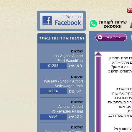
תתחבר אלינו ב-
הזמנות אחרונות באתר
שלשום
Las Vegas - Airport
דו ממנו ותמתיקו
Ford Expedition
מתוק – ודאי
€1258
ל-18 ימים
טיול (ראשון?
תוודעו ותדעו כי
שלשום
Warsaw - Chopin Airport
Volkswagen Polo
את ההשכרה
₪284
ל-5 ימים
מחיר, אף שזה
רות ובטיבו.
שלשום
חול
משדרגת את
נים, אשר
Athens - Airport
ים,
Volkswagen Passat
שרת השכרת רכב
€284
ל-12 ימים
שלשום
להתוודע אל