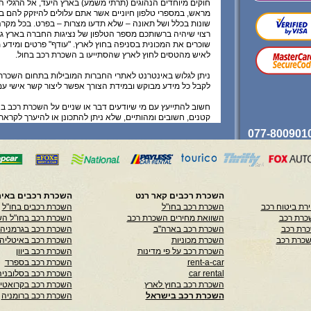
חוקים מיוחדים הנהוגים (תרתי משמע) בארץ היעד, אל הרגלי ה
מראש, במספרי טלפון חיוניים אשר אתם עלולים להיזקק להם 
שונות בכלל ושל תאונה – שלא תדעו מצרות – בפרט. בכל מקרה
רצוי שיהיה ברשותכם מספר הטלפון של נציגות החברה בארץ 
שוכרים את המכונית בסניפה בחוץ לארץ. "עודף" פרטים ומידע 
לאיש מהטסים לחוץ לארץ שהסתייעו ב השכרת רכב בחול.
ניתן לגלוש באינטרנט לאתרי החברות המובילות בתחום השכרת ר
לקבל כל מידע מבוקש ובמידת הצורך אפשר ליצור קשר אישי עם
חשוב להתייעץ עם מי שיודעים דבר או שניים על השכרת רכב בח
קטנים, חשובים ומהותיים, שלא ניתן להתכונן או להיערך לקרא
רכב ורק מי שניסו והתנסו ב השכרת רכב בחול יודעים מניסיונם.
כל המידע המפורט כאן בהמשך, לרבות בנוגע לביצוע, שינוי וביטו
בכפוף לתנאי השימוש ותקנון האתר וכן בכפוף לאישורו ולתנאי
ספק רלוונטי. למעט ההפניה למחלקת הלקוחות שלנו אין לראו
השכרת רכבים קאר רנט
השכרת רכבים באיר
בהמשך ייעוץ או הוראה לפעולה, הינו מידע התחלתי כללי בלבד,
רת ביטוח רכב
השכרת רכב בחו"ל
השכרת רכבים בחו"ל
באחריות כלשהי לדיוקו או שלמותו והשימוש במדיע זה הינו ע
כרת רכב
השוואת מחירים השכרת רכב
השכרת רכב בחו"ל הש
בלבד.
כרת רכב
השכרת רכב בארה"ב
השכרת רכב בגרמניה
שכרת רכב
השכרת מכוניות
השכרת רכב באיטליה
השכרת רכב על פי מדינות
השכרת רכב ביוון
rent-a-car
השכרת רכב בספרד
car rental
השכרת רכב בסלובניה
השכרת רכב בחוץ לארץ
השכרת רכב בקרואטי
השכרת רכב בישראל
השכרת רכב ברומניה