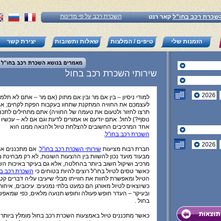
השכרת רכב על פי מדינות
שכרת רכב בחו"ל
קאר רנט
הזמנות שלי
טיפים / המלצות
שאלות ותשובות
יצירת קשר
שירותי השכרת רכב בחול
למודי ניסיון – בין אם מר ובין אם מתוק (אם מר – אתם לא תלמ
לעצמכם את החוויה המתקנת שתחוו בעקבות הפקת לקחים; אם 
תרצו לחזור ולטעום את טעמה של החוויה) אתם מתחילים לתכנן 
נוסף?) לחול. אתם יודעם או אמורים לדעת וגם אם לא – עכשיו ת
אחד המרכיבים החשובים להצלחת טיול ולהנאה ממנו הוא
השכרת רכב בחו"ל
.
חברת רבות מציעות
שירותי השכרת רכב בחו"ל
. אם מתכננים 
מבעוד מועד נכון להשוות בין ההצעות השונות, לא רק מבחינת 
מרכיב ושיקול חשוב ביותר בהחלטה, אלא גם בעיקר באיכות השי
כאשר טסים לטיול בחו"ל רוצים להיות בטוחים כי
השכרת רכב ב
הטיול ומאפשרת לחוות את חווייתו מבלי שיעיבו עליה דברים קט
כשיוצאים לטיול מאורגן הם כמעט בלתי נמנעים: עיכובים, איחור
ובעיקר – העדר חופש פעולה וחופש תנועה מלאים, כפי שמאפ
בחול .
כאשר מתכננים טיול באמצעות השכרת רכב בחול מומלץ ביותר 