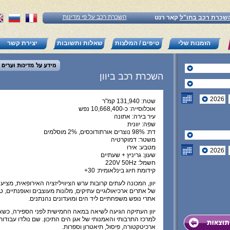
השכרת רכב על פי מדינות
שכרת רכב בחו"ל
קאר רנט
הזמנות שלי
טיפים / המלצות
שאלות ותשובות
יצירת קשר
השכרת רכב ביוון
שטח: 131,940 קמ"ר
אוכלוסייה: כ-10,668,400 נפש
עיר בירה: אתונה
שפה: יוונית
דת: 98% נוצרים אורתודוכסים, 2% מוסלמים
משטר: דמוקרטיה
מטבע: אירו
שעון: גריניץ + שעתיים
חשמל: 220V 50Hz
קידומת חיוג בינלאומית: 30+
יוון, המכונה לעתים קרובות ערש הציוויליזציה האירופאית, מצי
של אתרים ארכיאולוגיים עתיקים, מלונות מעוצבים ואופנתיים, ט
אתרי נופש משפחתיים ליד הים ומועדונים נהנתנים.
יוון העתיקה הגיעה לשיאה במאה החמישית לפני הספירה, כש
למרכז התרבותי והאמנותי של אגן הים התיכון. שם נולדו עבודו
ארכיטקטורה, פיסול, תיאטרון וספרות.