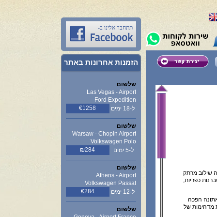
תתחבר אלינו ב-
הזמנות אחרונות באתר
שלשום
Las Vegas - Airport
Ford Expedition
€1258
ל-18 ימים
שלשום
Warsaw - Chopin Airport
Volkswagen Polo
₪284
ל-5 ימים
שלשום
עה שילוב מרתק
Athens - Airport
ברנות כפריות,
Volkswagen Passat
€284
ל-12 ימים
אתונה הפכה
ת מדהימות של
שלשום