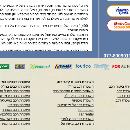
אין כל ספק שהמורשת ההסטורית והתרבותית של יוון ממשיכה 
המערבי המודרני בספרות, באמנות, בפילוסופיה ובפוליטיקה. 
מהתיירים מגיעים ליוון במוחד בכדי לחקור את פלאי יוון העתיקה
לאלה אתנה ומקדש אפולו בדלפי, ועד חורבות העיר קנוסוס בכר
1,400 האיים של יוון פזורים במים הכחולים השקטים של הים ה
סיפורו המיוחד.
הרוגע והשלווה באיים כמו קפלוניה ואמורגוס מנוגדים לאיי מסי
כמו מיקונוס ופארוס. למעוניינים בארכיטקטורה כדאי לבקר בער
רודס וקורפו, ובתי הקוביות הצחורים בת'ירה ואויה באי סנטוריני.
חובבי ספורט יתענגו של האיים היווניים בזכות האפשרויות האין-
ושייט (אין דרך טובה יותר לסייר באיים מעל סיפון יאכטה שכורה)
נלהבים ורוכבי אופני הרים יכולים לבחון את הסיבלות שלהם ב
של האי הגדול במדינה, כרתים.
ובל נשכח, תהילת העבר של יוון בתחום הספורט הושבה לה כ
האולימפיים חזרו הביתה בשנת 2004.
השכרת רכבים קאר רנט
השכרת רכבים באיר
נהיגה ביוון:
רת ביטוח רכב
השכרת רכב בחו"ל
השכרת רכבים בחו"ל
ביוון נוהגים בצד ימין.
כרת רכב
השוואת מחירים השכרת רכב
השכרת רכב בחו"ל הש
כרת רכב
השכרת רכב בארה"ב
השכרת רכב בגרמניה
גיל 10 חייבים לשבת מאחור, וחובה לחגור חגורת בטיחות בכל המושבים.
שכרת רכב
השכרת מכוניות
השכרת רכב באיטליה
מהירות הנסיעה היא 
השכרת רכב על פי מדינות
השכרת רכב ביוון
לאזורים בנויים ומהירות של 50 קמ"ש בעיר.
rent-a-car
השכרת רכב בספרד
שירות חירום לרכבים:
car rental
השכרת רכב בסלובניה
omobile and Touring Club of Greece; tel: 210 606 8800;
השכרת רכב בחוץ לארץ
השכרת רכב בקרואטי
e:
www.elpa.gr
). Emergency breakdown services can be
השכרת רכב בישראל
השכרת רכב ברומניה
contacted toll-free by dialling 10400.