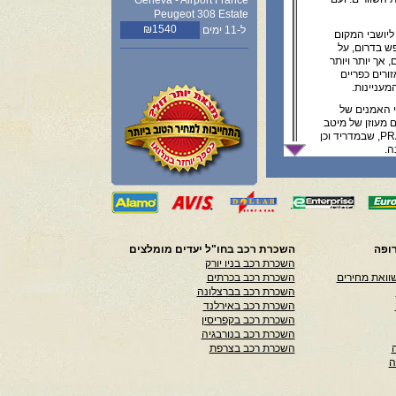
Geneva - Airport France
Peugeot 308 Estate
₪1540
ל-11 ימים
ליושבי המקום
ש בדרום, על
 אך יותר ויותר
ורים כפריים
מעניינות.
י האמנים של
 מעוזן של מיטב
גלריות האומנות בעולם. המפורסמת שבהן היא ה"פראדו" PRADO, שבמדריד וכן
ה.
י האדריכלים
אנטוני גאודי
 אי אפשר
פונית בילבאו-
 מידי שנה.
בנופים משתנים
ופה
השכרת רכב בחו"ל יעדים מומלצים
צים סלעיים,
השכרת רכב בניו יורק
ין ספור טירות
וואת מחירים
השכרת רכב בכרתים
השכרת רכב בברצלונה
אפשר טיולים
השכרת רכב באירלנד
תוחים לחובבי
השכרת רכב בקפריסין
השכרת רכב בנורבגיה
השכרת רכב בצרפת
ה
ה נאכפים ביד קשה.
המהירות המותרת היא 120 קמ"ש בדרכים המהירות, 50 קמ"ש בעיר ו-90 קמ"ש