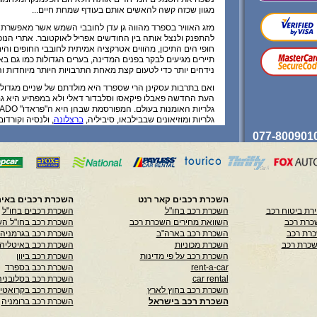
מגוון שכזה קשה להאשים אותם בעודף שמחת חיים...
מזג האוויר בספרד מהווה גן עדן לחובבי השמש אשר מאפשרת 
להתפנק ולנצל אותה בין החודשים אפריל לאוקטובר. אתרי הנופ
חופי הים התיכון, מהווים אטרקציה אמיתית לחובבי החופים והים,
תיירים מגיעים לבקר בפנים המדינה, בערים הגדולות כמו גם באז
נידחים יותר כדי לטעום קצת מאחת התרבויות היותר מיוחדות וה
ואם בתרבות עסקינן הרי שספרד היא מולדתם של שניים מגדול
העת החדשה פאבלו פיקאסו וסלבדור דאלי ולא במפתיע היא גם
גלריות ומוזיאונים שבבילבאו, סיביליה,
ברצלונה
, ולנסיה וקורדוב
לא פלא אם כן כי ספרד היוותה קרקע פורייה לפריחתם של גדול
בעולם, אשר תרמו לעיצוב הסגנון הבינלאומי באדריכלות - פארק 
בברצלונה הוא דוגמה שאין שניה לה בשום מקום בעולם. כמו כן
להתעלם ממוזיאון על שם גוגנהיים אשר נבנה לאחרונה בעיר הצ
מבנה מדהים, יחיד מסוגו בעולם, אשר מושך לעיר מיליוני תיירים
ספרד לא משאירה את חובבי הטבע מקופחים. היא נתברכה גם 
השכרת רכבים קאר רנט
השכרת רכבים באיר
ומגוונים: יערות סבוכים, ביצות מלח, מישורים ירוקים, הרים, מפר
רת ביטוח רכב
השכרת רכב בחו"ל
השכרת רכבים בחו"ל
חופים חוליים לבנים מקיפים ערים גותיות מתקופת ימי הביניים וא
כרת רכב
השוואת מחירים השכרת רכב
השכרת רכב בחו"ל הש
ומבצרים מדהימים ומרתקים.
כרת רכב
השכרת רכב בארה"ב
השכרת רכב בגרמניה
חובבי הנופים ההרריים ימצאו את מבוקשם ברכס הפירנאים שמ
שכרת רכב
השכרת מכוניות
השכרת רכב באיטליה
בנופים עוצרי נשימה בחודשי הקיץ אל מול אתרי הגלישה אשר פ
השכרת רכב על פי מדינות
השכרת רכב ביוון
הסקי בחורף.
rent-a-car
השכרת רכב בספרד
car rental
נהיגה בספרד:
השכרת רכב בסלובניה
השכרת רכב בחוץ לארץ
השכרת רכב בקרואטי
בספרד נוהגים בצד ימין.
השכרת רכב בישראל
השכרת רכב ברומניה
רמזורים מיוחדים: 2 פנסים אדומים = אין כניסה. חוקי חני