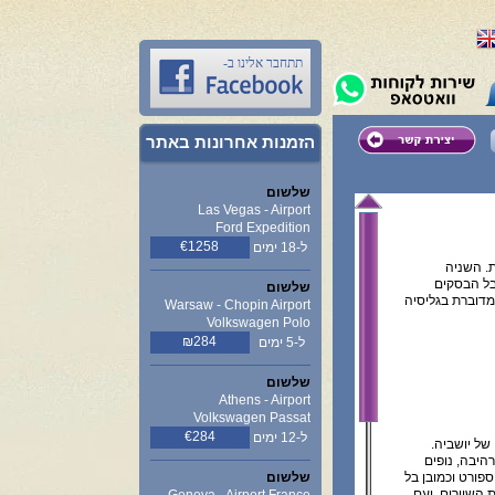
תתחבר אלינו ב-
הזמנות אחרונות באתר
שלשום
Las Vegas - Airport
Ford Expedition
€1258
ל-18 ימים
. השניה
בל הבסקים
שלשום
המדוברת בגליסיה
Warsaw - Chopin Airport
Volkswagen Polo
₪284
ל-5 ימים
שלשום
Athens - Airport
Volkswagen Passat
€284
ל-12 ימים
של יושביה.
היבה, נופים
ספורט וכמובן בל
שלשום
השוורים. ועם