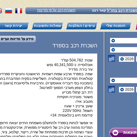
השכרת רכב על פי מדינות
שכרת רכב בחו"ל
קאר רנט
הזמנות שלי
טיפים / המלצות
שאלות ותשובות
יצירת קשר
השכרת רכב בספרד
שטח: 504,782 קמ"ר
אוכלוסייה: כ-40,341,500 נפש
עיר בירה: מדריד
שפה: בספרד ארבע שפות רשמיות. הראשונה והעיקרית ספרדית
קטלאנית המדוברת בקטלוניה. השלישית בסקית המדוברת בח
(המכונה בפי דובריה אאוסקרה). והרביעית גליסיאנית (גיאגו) 
בחלק הצפון מערבי הסמוך לפורטגל.
דת: רוב קתולי מכריע
משטר: מונרכיה חוקתית
מטבע: אירו
שעון: גריניץ + שעה
חשמל: 220V 50Hz
קידומת חיוג בינלאומית: 34+
אי אפשר לנחות בספרד ולהתעלם משמחת החיים יוצאת הדופן 
המדינה מהווה ערב-רב של היסטוריה מפוארת, ארכיטקטורה מר
עוצרי נשימה וכן תרבות מפותחת של שירה, ריקוד, קולנוע, ציור, 
נשכח את הסמלים המייחדים אותה הלא הם הפלמנקו ומלחמות 