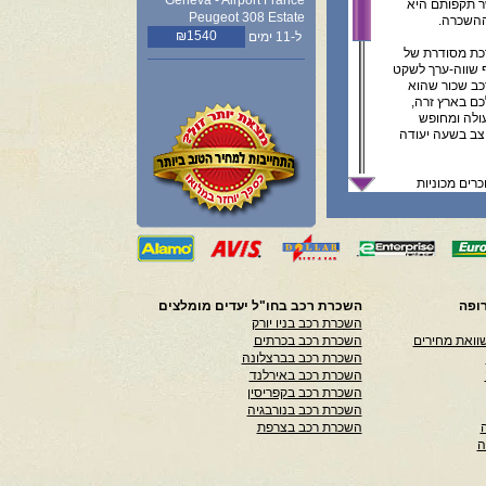
Geneva - Airport France
ר תקפותם היא
Peugeot 308 Estate
ההשכרה.
₪1540
ל-11 ימים
כת מסודרת של
ף שווה-ערך לשקט
כב שכור שהוא
כם בארץ זרה,
עולה ומחופש
יצב בשעה יעודה
רים מכוניות
או מהטבות,
ל הזמנות, הינו
 התקשרות עם
ופה
השכרת רכב בחו"ל יעדים מומלצים
ת במדיע המפורט
השכרת רכב בניו יורק
 אנו לא נושאים
וואת מחירים
השכרת רכב בכרתים
ל אחריות המשתמש
השכרת רכב בברצלונה
השכרת רכב באירלנד
השכרת רכב בקפריסין
השכרת רכב בנורבגיה
השכרת רכב בצרפת
ה