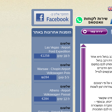
תתחבר אלינו ב-
הזמנות אחרונות באתר
שלשום
Las Vegas - Airport
Ford Expedition
€1258
ל-18 ימים
כב בחול היא אחד
ת רכב בחול
מתין לכם במקום
שלשום
שהם הדברים
Warsaw - Chopin Airport
בקשים לטייל
Volkswagen Polo
₪284
ל-5 ימים
על-פי רצונכם
שלשום
וררות רצון לשנות
Athens - Airport
Volkswagen Passat
רט שקשור
€284
ל-12 ימים
כתו, ובנוסף –
 החברה המשכירה
שלשום
ה לכם המכונית.