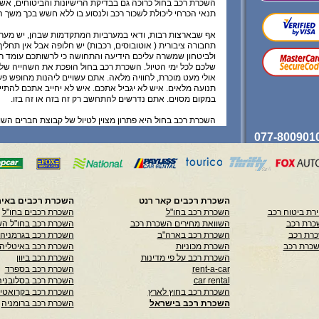
השכרת רכב בחול כרוכה גם בבדיקת הרישיונות והביטוחים, אש
תנאי הכרחי ליכולת לשכור רכב ולנסוע בו ללא חשש בכך משך 
אף שבארצות רבות, ודאי במערביות המתקדמות שבהן, יש מער
תחבורה ציבורית ( אוטובוסים, רכבות) יש חלופה אבל אין תחלי
ולביטחון שמשרה עליכם הידיעה והתחושה כי לרשותכם עומד ר
שלכם לכל ימי הטיול. השכרת רכב בחול הופכת את השהייה של
אולי מעט מוכרת, לחוויה מלאה. אתם עשויים ליהנות מחופש פ
תנועה מלאים. איש לא יגביל אתכם. איש לא יחייב אתכם להתי
במקום מסוים. אתם נדרשים להתחשב רק זה בזה או זה בזו.
השכרת רכב בחול היא פתרון מצוין לטיול של קבוצת חברים השוכ
אחדות. ייתכן כי שכירה משותפת תאפשר לכם ליהנות מהנחות 
מצ'ופרים קטנים שיעשו את ההבדל הגדול...
השכרת רכב בחול - ערובה להצלחתו של טיול.
כל המידע המפורט כאן בהמשך, לרבות בנוגע לביצוע, שינוי וביטו
בכפוף לתנאי השימוש ותקנון האתר וכן בכפוף לאישורו ולתנאי
השכרת רכבים קאר רנט
השכרת רכבים באיר
ספק רלוונטי. למעט ההפניה למחלקת הלקוחות שלנו אין לראו
רת ביטוח רכב
השכרת רכב בחו"ל
השכרת רכבים בחו"ל
בהמשך ייעוץ או הוראה לפעולה, הינו מידע התחלתי כללי בלבד,
כרת רכב
השוואת מחירים השכרת רכב
השכרת רכב בחו"ל הש
באחריות כלשהי לדיוקו או שלמותו והשימוש במדיע זה הינו ע
כרת רכב
השכרת רכב בארה"ב
השכרת רכב בגרמניה
בלבד.
שכרת רכב
השכרת מכוניות
השכרת רכב באיטליה
השכרת רכב על פי מדינות
השכרת רכב ביוון
rent-a-car
השכרת רכב בספרד
car rental
השכרת רכב בסלובניה
השכרת רכב בחוץ לארץ
השכרת רכב בקרואטי
השכרת רכב בישראל
השכרת רכב ברומניה