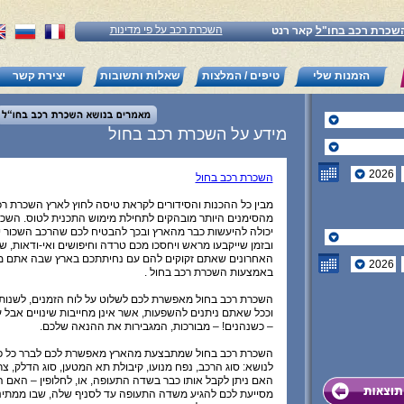
השכרת רכב על פי מדינות
שכרת רכב בחו"ל
קאר רנט
הזמנות שלי
טיפים / המלצות
שאלות ותשובות
יצירת קשר
מידע על השכרת רכב בחול
השכרת רכב בחול
מבין כל ההכנות והסידורים לקראת טיסה לחוץ לארץ השכרת ר
מהסימנים היותר מובהקים לתחילת מימוש התכנית לטוס. השכר
יכולה להיעשות כבר מהארץ ובכך להבטיח לכם שהרכב השכור י
ובזמן שייקבעו מראש ויחסכו מכם טרדה וחיפושים ואי-ודאות, 
האחרונים שאתם זקוקים להם עם נחיתתכם בארץ שבה אתם מ
באמצעות השכרת רכב בחול .
השכרת רכב בחול מאפשרת לכם לשלוט על לוח הזמנים, לשנותו 
וככל שאתם ניתנים להשפעות, אשר אינן מחייבות שינויים אבל ע
– כשנהנים! – מבורכות, המגבירות את ההנאה שלכם.
השכרת רכב בחול שמתבצעת מהארץ מאפשרת לכם לברר כל פ
לנושא: סוג הרכב, נפח מנועו, קיבולת תא המטען, סוג הדלק, צרי
האם ניתן לקבל אותו כבר בשדה התעופה, או, לחלופין – האם
מסייעת לכם להגיע משדה התעופה עד לסניף שלה, שבו ממתינ