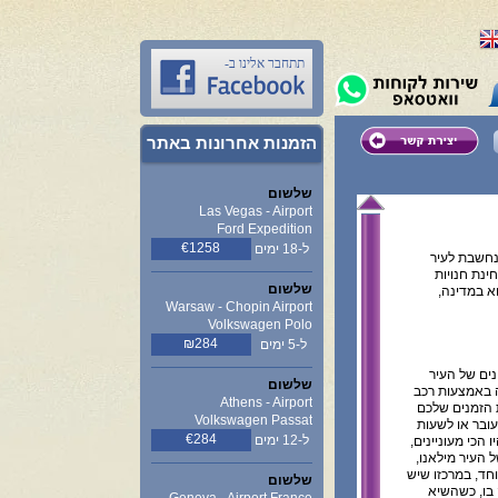
תתחבר אלינו ב-
הזמנות אחרונות באתר
שלשום
Las Vegas - Airport
Ford Expedition
€1258
ל-18 ימים
 נחשבת לעיר
ינת חנויות
שלשום
א במדינה,
Warsaw - Chopin Airport
Volkswagen Polo
₪284
ל-5 ימים
נים של העיר
שלשום
 באמצעות רכב
Athens - Airport
 הזמנים שלכם
Volkswagen Passat
עובר או לשעות
€284
ל-12 ימים
 הכי מעוניינים,
 העיר מילאנו,
וחד, במרכזו שיש
שלשום
 בו, כשהשיא