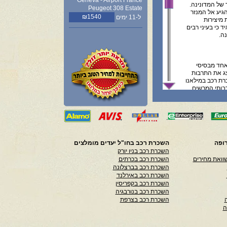
Geneva - Airport France
 של המדונינה.
Peugeot 308 Estate
גיע אל המנזר
₪1540
ל-11 ימים
 מיצירות
ד כי בעיני רבים
ה.
אחד מבסיסי
צג את התרבות
רת רכב במילאנו
בותי המרשים
ל פינה במבנה
ילאנו כאחד. אם
מתחם בו תוכלו
 לאמנות עתיקה
 רנסנס.
ופה
השכרת רכב בחו"ל יעדים מומלצים
השכרת רכב בניו יורק
ל הזמנות, הינו
וואת מחירים
השכרת רכב בכרתים
 התקשרות עם
השכרת רכב בברצלונה
ת במדיע המפורט
השכרת רכב באירלנד
 אנו לא נושאים
השכרת רכב בקפריסין
ל אחריות המשתמש
השכרת רכב בנורבגיה
השכרת רכב בצרפת
ה