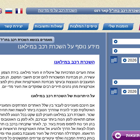
השכרת רכב על פי מדינות
שכרת רכב בחו"ל
קאר רנט
הזמנות שלי
טיפים / המלצות
שאלות ותשובות
יצירת קשר
מידע נוסף על השכרת רכב במילאנו
השכרת רכב במילאנו
אחת הערים המרכזיות של איטליה זו העיר מילאנו. בירת הצפון
עשירה, הן מבחינת המשכורות להם זוכים תושבי המקום, הן מבח
המעצבים הנוצצות ובעיקר מבחינת האטרקציות אותן ניתן למצו
אטרקציות מהן נהנים תיירים רבים שפוקדים את העיר מדי יום.
על היתרונות של השכרת רכב במילאנו
אם הינכם מעוניינים לעבור בין שלל האתרים המרתקים והמעניי
האיטלקית סביר להניח שהדרך הטובה ביותר לעשות זאת תהיה
שכור. השכרת רכב במילאנו תעניק לכם שקט בכל הנוגע ללוחות
אותם תתאימו לזמן הנוח ביותר עבורכם, ולא לזמן בו האוטובוס 
בהן הכי נוח לתפוס מונית בעיר. כך, לאחר שתבחרו ברכב בו תהיו
תוכלו לצאת אל הדרך ולהגיע אל אחת האטרקציות הראשיות של
הדואומו. הקתדרלה המרכזית של העיר מעוצבת בסגנון גותי ומי
בוהק בחזית המבנה ואלפי עיטורים וצריחים המקשטים כל פינה