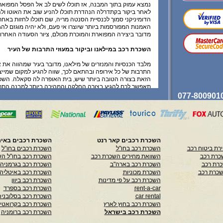
נמצא עמוק בתוך המבנה, אז תוכלו לשים לב אל הפסל המפואר
לאחר ביקור בקתדרלה הנהדרת תוכלו להניע שוב את האוטו ולה
הדומיניקני סמוך לכנסיית הסנטה מריה, שם תוכלו לחזות באחת
האמנות המפורסמות ביותר שיוצרו אי פעם, ולא יהיה מוגזם להגי
מדובר ביצירה המפוארת והמוכרת מכולם, ציור הסעודה האחרונ
השכרת רכב במילאנו וביקור במעוזי התרבות של העיר
מלבד הכנסיות והמנזרים של מילאנו, מדובר בעיר שמהווה את 
התרבות של כל אירופה ובהתאם לכך, שווה להגיע למקום שמיי
הזאת בצורה הטובה ביותר שיש, בית האופרה לה סקאלה. השכ
תאפשר לכם להגיע בצורה החלקה והמהירה ביותר למבנה התר
ביותר בעיר, שם תיתקלו בצבעי האדום והזהב שמשתלטים על כ
המוכר והאהוב כל כך על התיירים ועל התושבים המקומיים של מ
תהיו מעוניינים לצרוך עוד קצת תרבות, הקסטלו ספורצסקו הינו 
לבקר במספר מוזיאונים, כשהמרכזי ביותר מבינם יהיה המוזיאון
ולימי הביניים, מוזיאון שכולל אוסף יצירות אמנות נפלא של יוצרי
קרא עוד
השכרת רכבים קאר רנט
השכרת רכבים באיר
רת ביטוח רכב
השכרת רכב בחו"ל
השכרת רכבים בחו"ל
כל המידע המפורט כאן בהמשך, לרבות בנוגע לביצוע, שינוי וביטו
כרת רכב
השוואת מחירים השכרת רכב
השכרת רכב בחו"ל הש
בכפוף לתנאי השימוש ותקנון האתר וכן בכפוף לאישורו ולתנאי
כרת רכב
השכרת רכב בארה"ב
השכרת רכב בגרמניה
ספק רלוונטי. למעט ההפניה למחלקת הלקוחות שלנו אין לראו
שכרת רכב
השכרת מכוניות
השכרת רכב באיטליה
בהמשך ייעוץ או הוראה לפעולה, הינו מידע התחלתי כללי בלבד,
השכרת רכב על פי מדינות
השכרת רכב ביוון
באחריות כלשהי לדיוקו או שלמותו והשימוש במדיע זה הינו ע
rent-a-car
השכרת רכב בספרד
בלבד.
car rental
השכרת רכב בסלובניה
השכרת רכב בחוץ לארץ
השכרת רכב בקרואטי
השכרת רכב בישראל
השכרת רכב ברומניה