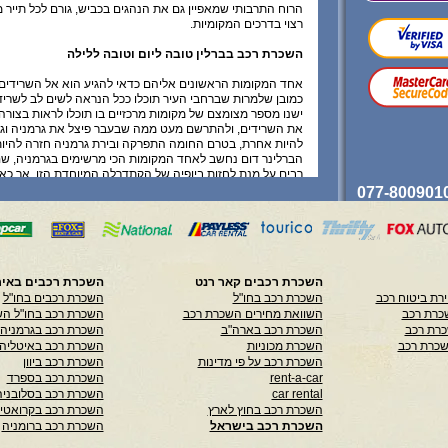
הרוח התרבותי שמאפיין גם את הנהגים בכביש, גורם לכל תייר 
רצוי בדרכים המקומיות.
השכרת רכב בברלין טובה ליום וטובה ללילה
אחד המקומות הראשונים אליהם כדאי להגיע הוא אל השרידים 
כמובן שלמרות שברחבי העיר תוכלו ככל הנראה לשים לב לשרי
ישנו מספר מצומצם של מקומות מרכזיים בו תוכלו לראות בצורה
את השרידים, ולהתרשם מעט ממה שבעבר פיצל את גרמניה וגר
להיות אחרת, בטרם החומה התפרקה ובירת גרמניה חזרה להיות 
הברלינר דום נחשב לאחד המקומות הכי מרשימים בגרמניה, שם
רבים על מנת לחזות ביופיה של הקתדרלה המיוחדת הזו. אך כא
בברלין מאפשרת לכם לא רק לנצל את התנועה המהירה והנוחה
אלא גם במהלך הלילה. מועדונים, מסעדות, בתי קפה וברים רבי
בעיר הזו ורק מחכים לתיירים שיגיעו כדי לשלב כוחות עם התוש
מנת לערוך חגיגות ובילויים משותפים.
קרא עוד
השכרת רכבים קאר רנט
השכרת רכבים באיר
רת ביטוח רכב
השכרת רכב בחו"ל
השכרת רכבים בחו"ל
כל המידע המפורט כאן בהמשך, לרבות בנוגע לביצוע, שינוי וביטו
כרת רכב
השוואת מחירים השכרת רכב
השכרת רכב בחו"ל הש
בכפוף לתנאי השימוש ותקנון האתר וכן בכפוף לאישורו ולתנאי
כרת רכב
השכרת רכב בארה"ב
השכרת רכב בגרמניה
ספק רלוונטי. למעט ההפניה למחלקת הלקוחות שלנו אין לראו
שכרת רכב
השכרת מכוניות
השכרת רכב באיטליה
בהמשך ייעוץ או הוראה לפעולה, הינו מידע התחלתי כללי בלבד,
השכרת רכב על פי מדינות
השכרת רכב ביוון
באחריות כלשהי לדיוקו או שלמותו והשימוש במדיע זה הינו ע
rent-a-car
השכרת רכב בספרד
בלבד.
car rental
השכרת רכב בסלובניה
השכרת רכב בחוץ לארץ
השכרת רכב בקרואטי
השכרת רכב בישראל
השכרת רכב ברומניה