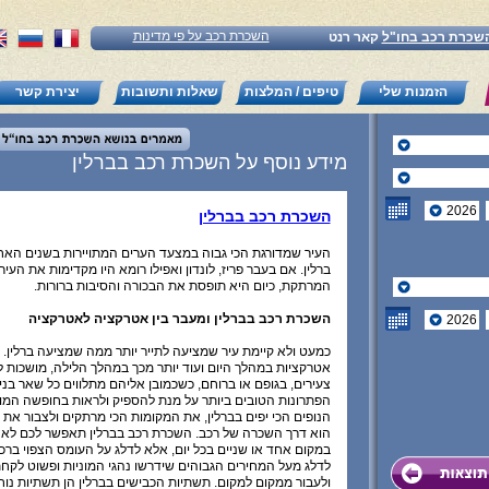
השכרת רכב על פי מדינות
שכרת רכב בחו"ל
קאר רנט
הזמנות שלי
טיפים / המלצות
שאלות ותשובות
יצירת קשר
מידע נוסף על השכרת רכב בברלין
השכרת רכב בברלין
העיר שמדורגת הכי גבוה במצעד הערים המתויירות בשנים האחר
ברלין. אם בעבר פריז, לונדון ואפילו רומא היו מקדימות את העי
המרתקת, כיום היא תופסת את הבכורה והסיבות ברורות.
השכרת רכב בברלין ומעבר בין אטרקציה לאטרקציה
כמעט ולא קיימת עיר שמציעה לתייר יותר ממה שמציעה ברלין.
אטרקציות במהלך היום ועוד יותר מכך במהלך הלילה, מושכות לב
צעירים, בגופם או ברוחם, כשכמובן אליהם מתלווים כל שאר ב
הפתרונות הטובים ביותר על מנת להספיק ולראות בחופשה המ
הנופים הכי יפים בברלין, את המקומות הכי מרתקים ולצבור את ה
הוא דרך השכרה של רכב. השכרת רכב בברלין תאפשר לכם לא
במקום אחד או שניים בכל יום, אלא לדלג על העומס הצפוי ברכ
לדלג מעל המחירים הגבוהים שידרשו נהגי המוניות ופשוט לקחת
ולעבור ממקום למקום. תשתיות הכבישים בברלין הן תשתיות נוח