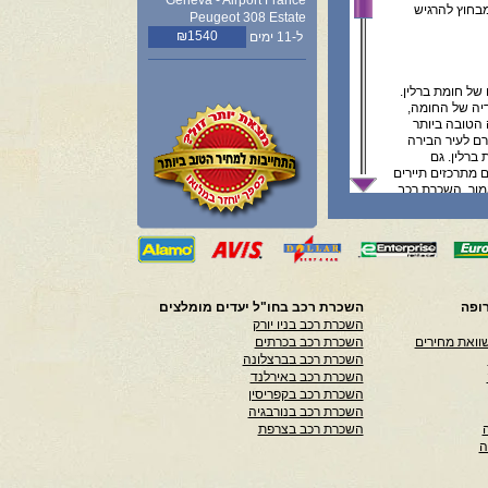
Geneva - Airport France
מבחוץ להרגיש
Peugeot 308 Estate
₪1540
ל-11 ימים
של חומת ברלין.
דיה של החומה,
 הטובה ביותר
ם לעיר הבירה
ברלין. גם
 מתרכזים תיירים
מור, השכרת רכב
 במהלך היום,
ם, כולם נמצאים
בים המקומיים על
ופה
השכרת רכב בחו"ל יעדים מומלצים
השכרת רכב בניו יורק
ל הזמנות, הינו
וואת מחירים
השכרת רכב בכרתים
 התקשרות עם
השכרת רכב בברצלונה
ת במדיע המפורט
השכרת רכב באירלנד
 אנו לא נושאים
השכרת רכב בקפריסין
ל אחריות המשתמש
השכרת רכב בנורבגיה
השכרת רכב בצרפת
ה