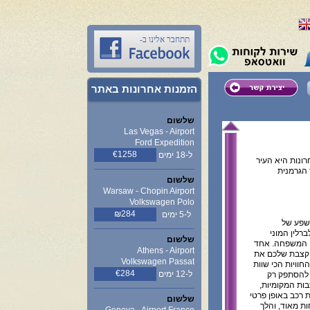
תתחבר אלינו ב-
הזמנות אחרונות באתר
שלשום
Las Vegas - Airport
Ford Expedition
€1258
ל-18 ימים
ונות היא העיר
ר הגרמנית
שלשום
Warsaw - Chopin Airport
Volkswagen Polo
₪284
ל-5 ימים
 שפע של
רלין המוני
שלשום
ני המשפחה. אחד
Athens - Airport
וקצבת שלכם את
Volkswagen Passat
חוויות הכי שוות
€284
ל-12 ימים
 להסתפק רק
בות המקומיות,
 רכב באופן פרטי
שלשום
ות מאוד, והלך