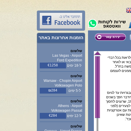
תתחבר אלינו ב-
הזמנות אחרונות באתר
שלשום
Las Vegas - Airport
לראות בכל רבדי
Ford Expedition
אי או לאחר
€1258
ל-18 ימים
שה בחו"ל.
מממנים לעצמם
שלשום
Warsaw - Chopin Airport
Volkswagen Polo
₪284
ל-5 ימים
גרויות עד לגיוס
הדבר הפך בשנים
שלשום
האחרונות מתבקש ונפוץ עד מאוד בקרב אותם צעירים בגילאי 18, שרוצים לחסוך
לצעירים (לפני
Athens - Airport
ת עם אטרקציות
Volkswagen Passat
נות שאינן
€284
ל-12 ימים
כד'.
שלשום