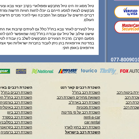
טיול מסוג זה הינו טיול מתבקש ופופולארי בקרב יוצאי צבא וצע
מבקשים לצאת למסע חייהם בו יוכלו לחוות חוויות חדשות ומרתקו
דברים חדשים על עצמם ועל הסביבה ואף להכיר מכרים חדשים 
העולם.
טיול לצעירים לאחר צבא בחו"ל כולל גם לעיתים קרובות את הח
שישנו שילוב של טיול עם עבודה בחו"ל (מה שמאפשר להם להרו
מסעם הקרב). מרבית הצעירים המבקשים לשלב בין עבודה לטיו
במדינות אירופאיות בהן ניתן לעבוד בחברות ישראליות ואף אצ
אירופאים באופן חוקי.
מה הם המקומות והיעדים האטרקטיביים ביותר?
בחירת היעד לטיול ולעבודה בחו"ל חייבת להיות בחירה שקולה ו
תרצו למצות וליהנות מטיול זה מבלי לפספס דבר ומבלי לוותר ע
ויעדים חשובים, ובו בעת להרוויח הרבה כסף.
על כן, טרם קבלת ההחלטה לגבי היעד הרצוי עליכם להשוות ולב
השכרת רכבים קאר רנט
השכרת רכבים באיר
יעד להציע לכם. היעזרו בקריטריונים הבאים:
רת ביטוח רכב
השכרת רכב בחו"ל
השכרת רכבים בחו"ל
כרת רכב
השוואת מחירים השכרת רכב
השכרת רכב בחו"ל הש
טיול עם עבודה להנאה מחיי הלילה
– אם חשקה נפשכם לעבוד
כרת רכב
השכרת רכב בארה"ב
השכרת רכב בגרמניה
ומסעיר בו תוכלו ליהנות מחיי הלילה הפעילים והנמרצים במסיב
שכרת רכב
השכרת מכוניות
השכרת רכב באיטליה
ופסטיבלים מיוחדים, הרי שתוכלו ליהנות מאלו גם במדינות אירו
השכרת רכב על פי מדינות
השכרת רכב ביוון
לעבוד, לטייל וליהנות מטרקים, מסעות ונופים
– אם אתם מע
rent-a-car
השכרת רכב בספרד
ביעד מרתק בו תוכלו ליהנות מנופים פראיים עוצרי נשימה בדרו
car rental
השכרת רכב בסלובניה
שמא מהרים ורכסים בנפאל בטרקים ארוכים, הרי שלשם קיום טי
עליכם להרחיק לכת למדינות רחוקות.
השכרת רכב בחוץ לארץ
השכרת רכב בקרואטי
עבודה בחו"ל עם חברים וטיול אישי
– הבחירה ביעד כזה או 
השכרת רכב בישראל
השכרת רכב ברומניה
להיות מונעת מסוגו של הטיול, על כן בדקו אם זה הוא טיול איש