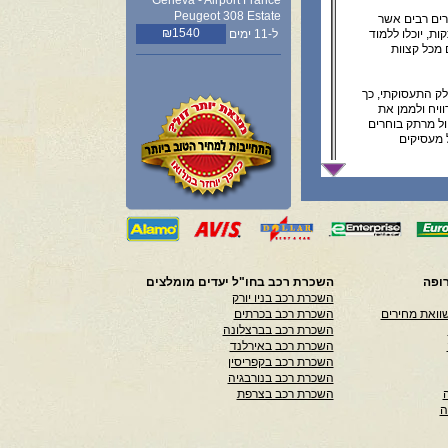
Geneva - Airport France
Peugeot 308 Estate
ירים רבים אשר
₪1540
ת, יוכלו ללמוד
ל-11 ימים
מכל קצוות
לק התעסוקתי, כך
ויח ולממן את
ל מרתק בוחרים
ל מעסיקים
מוקפדת, שכן
ל אטרקציות
דוק מה יש לכל
ופה
השכרת רכב בחו"ל יעדים מומלצים
השכרת רכב בניו יורק
וואת מחירים
השכרת רכב בכרתים
 ביעד ססגוני
השכרת רכב בברצלונה
ות ענק
השכרת רכב באירלנד
פה הקרובות.
השכרת רכב בקפריסין
וניינים לעבוד
השכרת רכב בנורבגיה
ם אמריקה או
ול מסוג זה
השכרת רכב בצרפת
ה
אחר צריכה גם
י בו תרצו להתחבר