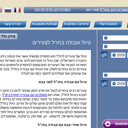
השכרת רכב על פי מדינות
שכרת רכב בחו"ל
קאר רנט
הזמנות שלי
טיפים / המלצות
שאלות ותשובות
יצירת קשר
טיול ועבודה בחו"ל לצעירים
טיול של צעירים לחו"ל הוא מסורת ממשית אשר את קיומה ניתן 
החברה הישראלית, שכן טיול זה מתרחש לרוב טרם השירות הצב
השירות הצבאי של הצעירים המבקשים להתפרק ולהתפנק בחופ
צעירים רבים בוחרים לשלב את הטיול עם עבודה בחו"ל, ובכך 
את שהותם ואף מצליחים לחסוך כסף גם לעתיד.
טיול עם עבודה בחו"ל לפני צבא
צעירים רבים בוחרים לנצל את פרק הזמן שנותר להם בין סיום הב
לצבא בטיול לחו"ל, אותו הם
משלבים עם עבודה חוקית בחו"ל
. 
קצת כסף ולראות עולם לפנים שהם עולים על מדים. טיול בחו"ל 
צבא ולאחר סיום הלימודים) המבקשים ליהנות מחופשה מושלמ
מותאמות לגילם ובמחירים סבירים הוא ברוב המקרים טיול למדי
מרוחקות מישראל, לדוגמא : יוון, קפריסין, ברצלונה, אמסטרדם ו
טיול אחרי צבא עם עבודה בחו"ל