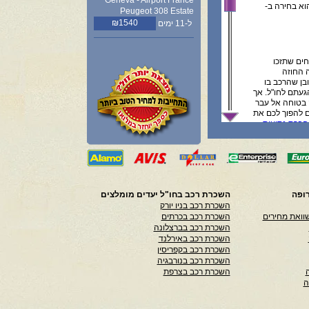
Geneva - Airport France
וא בחירה ב-
Peugeot 308 Estate
₪1540
ל-11 ימים
ים ובטוחים שתזכו
ה החוזה
בן שהרכב בו
געתם לחו"ל. אך
 בטוחה אל עבר
ם להפוך לכם את
חברת נסיעות
טרנט השונים,
ב בחו"ל
חשבון בטרם
ופה
השכרת רכב בחו"ל יעדים מומלצים
להגיע. כך
השכרת רכב בניו יורק
 מעוניינים,
וואת מחירים
השכרת רכב בכרתים
ן לכם הינו מזג
השכרת רכב בברצלונה
 בעל ערכה
השכרת רכב באירלנד
עליו חשוב
השכרת רכב בקפריסין
אותו חשוב מאוד
השכרת רכב בנורבגיה
השכרה וגם
מית.
השכרת רכב בצרפת
ה