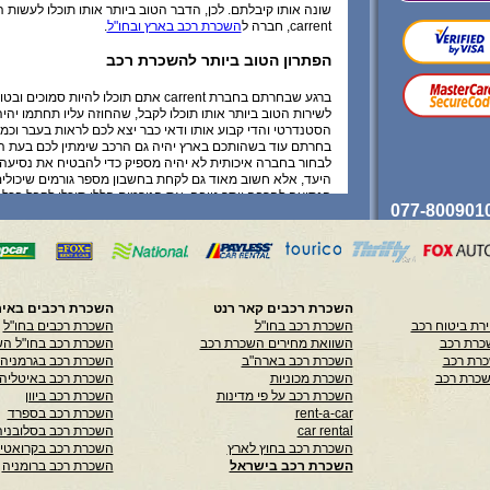
שונה אותו קיבלתם. לכן, הדבר הטוב ביותר אותו תוכלו לעשות ה
carrent, חברה ל
השכרת רכב בארץ ובחו"ל
.
הפתרון הטוב ביותר להשכרת רכב
ברגע שבחרתם בחברת carrent אתם תוכלו להיות סמוכ
לשירות הטוב ביותר אותו תוכלו לקבל, שהחוזה עליו תחתמו יהי
הסטנדרטי והדי קבוע אותו ודאי כבר יצא לכם לראות בעבר וכמו
בחרתם עוד בשהותכם בארץ יהיה גם הרכב שימתין לכם בעת ה
לבחור בחברה איכותית לא יהיה מספיק כדי להבטיח את נסיעה
היעד, אלא חשוב מאוד גם לקחת בחשבון מספר גורמים שיכולי
הנסיעה להרבה יותר טובה. את הגורמים הללו תוכלו לקבל בכל
המתמחה באנשי עסקים
, או שתוכלו לקרוא על כך באתרי האינ
כשאת חלקם תוכלו לראות אפילו כאן.
אילו פרמטרים יש לקחת בחשבון בטרם שוכרים רכ
כך לדוגמא, אחד הפרמטרים החשובים ביותר אותם יש לקחת ב
השכרת רכבים קאר רנט
השכרת רכבים באיר
בוחרים רכב הוא מהו מזג האוויר הצפוי ביעד אליו אתם אמורים 
רת ביטוח רכב
השכרת רכב בחו"ל
השכרת רכבים בחו"ל
לדוגמא, אם מדובר במזג אוויר קיצי תוכלו לבחור בכל רכב בו תהיו
כרת רכב
השוואת מחירים השכרת רכב
השכרת רכב בחו"ל הש
אפילו בכאלה בעלי גג נפתח. לעומת זאת, אם מזג האוויר שממתי
כרת רכב
השכרת רכב בארה"ב
השכרת רכב בגרמניה
אוויר חורפי ואף מצפות לכם סופות, מוטב יהיה אם תדאגו לרכב
שכרת רכב
השכרת מכוניות
השכרת רכב באיטליה
לחורף, או אפילו ברכב בעל צמיגים עבים לכביש רטוב. עוד דבר 
השכרת רכב על פי מדינות
השכרת רכב ביוון
להקפיד הוא רישיון נהיגה בינלאומי בתוקף, כמובן לצד הדרכון 
rent-a-car
השכרת רכב בספרד
לזכור לקחת אתכם לכל מקום, זאת גם כדי להקל עליכם בעת ה
car rental
השכרת רכב בסלובניה
במידה ותיאלצו לעצור בצד לבדיקה שגרתית של המשטרה המקו
השכרת רכב בחוץ לארץ
השכרת רכב בקרואטי
השכרת רכב בישראל
השכרת רכב ברומניה