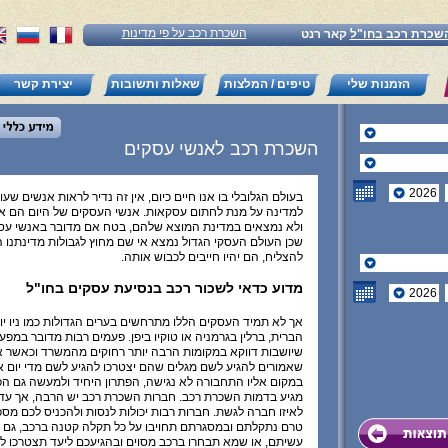
השכרת רכב על פי מדינות
שכרת רכב בחו"ל
קאר רנט
הזמנות שלי
טיפים / המלצות
שאלות ותשובות
יצירת קשר
השכרת רכב לאנשי עסקים
בעולם הגלובלי בו אנו חיים כיום, אין זה נדיר לראות אנשים שעו
למדינה על מנת לחתום עסקאות. אנשי העסקים של היום הם 
ולא נמצאים במדינת המוצא שלהם, בטח אם מדובר באנשי עס
שכן העולם העסקי הגדול נמצא אי שם מחוץ לגבולות מדינתנו 
להצליח, הם יהיו חייבים לכבוש אותה.
מדוע כדאי לשכור רכב בנסיעת עסקים בחו"ל
אך לא תמיד העסקים הללו מתרחשים בערים הגדולות כמו ניו יו
הברית, ברלין בגרמניה או טוקיו ביפן. פעמים רבות מדובר במפע
שיושבות דווקא במקומות הרבה יותר רחוקים מהמשרד וכאשר 
שאמורים להגיע לשם מגלים שהם יצטרכו להגיע לשם מדי יום 
במקום אליו התחבורה לא נגישה, הפתרון היחיד ולמעשה גם הפת
מגיע בדמות השכרת רכב. חברות השכרת רכב יש הרבה, אך עדיי
לאיזו חברה לגשת. חברות רבות יכולות לנסות ולהכניס לכם מס
טרם נתקלתם ובמסגרתם תחויבו על כל תקלה קטנה ברכב, גם 
עשיתם, או שמא תבחרו ברכב מסוים ובהגיעכם ליעד תצטרכו 