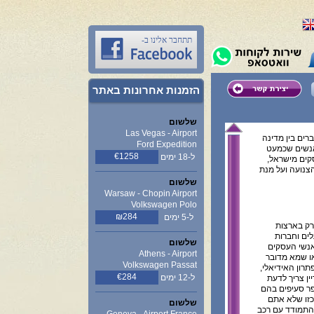
תתחבר אלינו ב-
הזמנות אחרונות באתר
שלשום
Las Vegas - Airport
ברים בין מדינה
Ford Expedition
אנשים שכמעט
€1258
ל-18 ימים
קים מישראל,
הצנועה ועל מנת
שלשום
Warsaw - Chopin Airport
Volkswagen Polo
₪284
ל-5 ימים
רק בארצות
לים וחברות
שלשום
אנשי העסקים
Athens - Airport
או שמא מדובר
Volkswagen Passat
רון האידיאלי,
€284
ל-12 ימים
ן צריך לדעת
פר סעיפים בהם
כזו שלא אתם
שלשום
להתמודד עם רכב